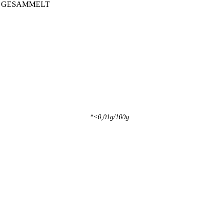
T GESAMMELT
*<0,01g/100g