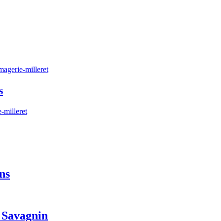
s
ns
e Savagnin