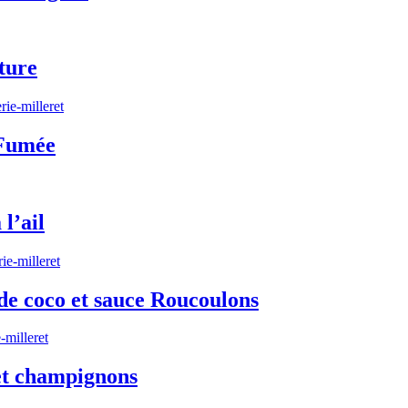
ture
 Fumée
 l’ail
 de coco et sauce Roucoulons
et champignons