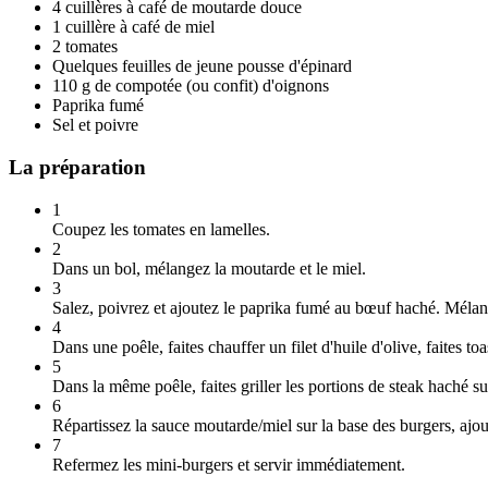
4 cuillères à café de moutarde douce
1 cuillère à café de miel
2 tomates
Quelques feuilles de jeune pousse d'épinard
110 g de compotée (ou confit) d'oignons
Paprika fumé
Sel et poivre
La préparation
1
Coupez les tomates en lamelles.
2
Dans un bol, mélangez la moutarde et le miel.
3
Salez, poivrez et ajoutez le paprika fumé au bœuf haché. Mélan
4
Dans une poêle, faites chauffer un filet d'huile d'olive, faites to
5
Dans la même poêle, faites griller les portions de steak haché s
6
Répartissez la sauce moutarde/miel sur la base des burgers, ajo
7
Refermez les mini-burgers et servir immédiatement.